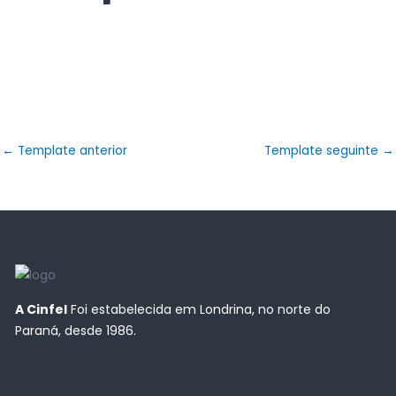
←
Template anterior
Template seguinte
→
A Cinfel
Foi estabelecida em Londrina, no norte do
Paraná, desde 1986.